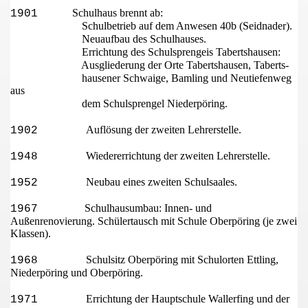
Schulhaus brennt ab:
1901
Schulbetrieb auf dem Anwesen 40b (Seidnader).
Neuaufbau des Schulhauses.
Errichtung des Schulsprengeis Tabertshausen:
Ausgliederung der Orte Tabertshausen, Taberts-
hausener Schwaige, Bamling und Neutiefenweg
aus
dem Schulsprengel Niederp
öring.
Aufl
ösung der zweiten Lehrerstelle.
1902
Wiedererrichtung der zweiten Lehrerstelle.
1948
Neubau eines zweiten Schulsaales.
1952
 der Isar
Schulhausumbau: Innen- und
1967
Au
ßenrenovierung. Schülertausch mit Schule
Oberpöring (je zwei
Klassen).
Schulsitz Oberp
öring mit Schulorten Ettling,
1968
Nieder­pöring und Oberpöring.
Errichtung der Hauptschule Wallerfing und der
1971