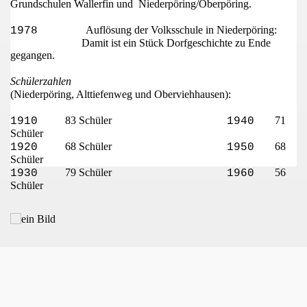
Grundschulen
Wallerfin
und
Niederp
öring/Oberpöring.
Aufl
ösung der Volksschule in Niederpöring:
1978
Damit ist ein St
ück Dorfgeschichte zu Ende
gegangen.
Sch
ülerzahlen
(Niederp
öring, Alttiefenweg und Oberviehhausen):
83 Sch
üler
71
1910
1940
Sch
üler
68 Schüler
68
1920
1950
Schüler
79 Schüler
56
1930
1960
Schüler